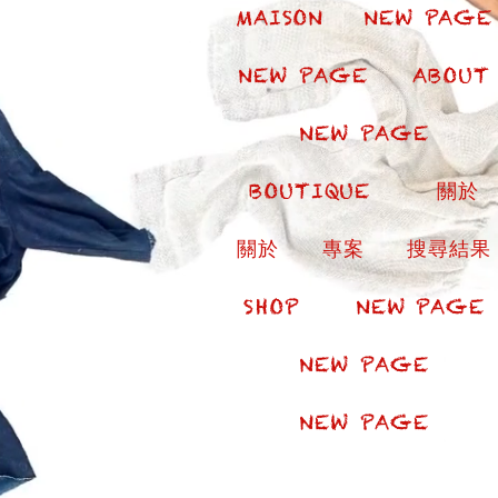
MAISON
NEW PAGE
NEW PAGE
ABOUT
NEW PAGE
BOUTIQUE
關於
關於
專案
搜尋結果
SHOP
NEW PAGE
NEW PAGE
NEW PAGE